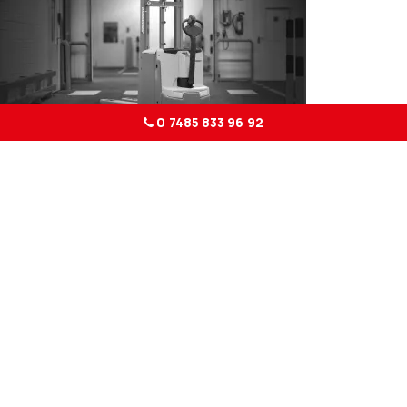
0 7485 833 96 92
Lagertechnik HIER »
Lagertechnik / Hubwagen
Mietgeräte Auswahl »
Gabelstapler HIER »
Gabelstapler / Frontstapler