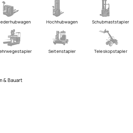
iederhubwagen
Hochhubwagen
Schubmaststapler
ehrwegestapler
Seitenstapler
Teleskopstapler
um & Bauart